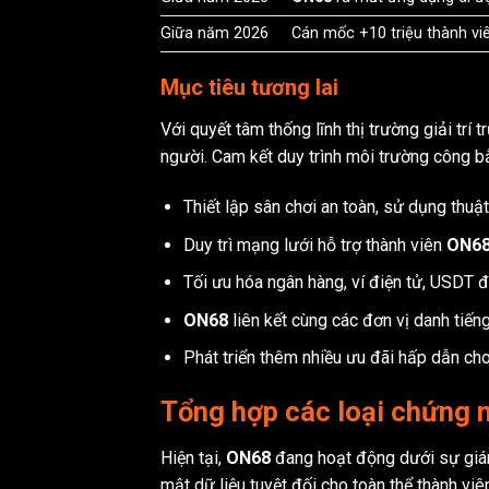
Giữa năm 2026
Cán mốc +10 triệu thành vi
Mục tiêu tương lai
Với quyết tâm thống lĩnh thị trường giải trí 
người. Cam kết duy trình môi trường công bằ
Thiết lập sân chơi an toàn, sử dụng thuậ
Duy trì mạng lưới hỗ trợ thành viên
ON6
Tối ưu hóa ngân hàng, ví điện tử, USDT đ
ON68
liên kết cùng các đơn vị danh tiế
Phát triển thêm nhiều ưu đãi hấp dẫn cho
Tổng hợp các loại chứng
Hiện tại,
ON68
đang hoạt động dưới sự giám 
mật dữ liệu tuyệt đối cho toàn thể thành v