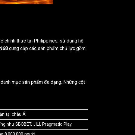
sở chính thức tại Philippines, sử dụng hệ
N68
cung cấp các sản phẩm chủ lực gồm
ng danh mục sản phẩm đa dạng. Những cột
ận tại châu Á.
ng như SBOBET, JILI, Pragmatic Play.
g 8.000.000 người.