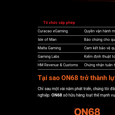
Tổ chức cấp phép
Curacao eGaming
Quyền vận hành m
Isle of Man
Bảo chứng cho quy
Malta Gaming
Cam kết bảo vệ quy
Gaming Labs
Kiểm định thuật t
HM Revenue & Customs
Chứng nhận tuân t
Tại sao ON68 trở thành lự
Chỉ sau một vài năm phát triển, chúng tôi
nghiệp.
ON68
sở hữu hàng loạt thế mạnh vư