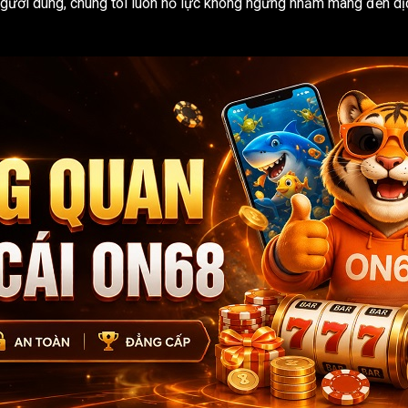
gười dùng, chúng tôi luôn nỗ lực không ngừng nhằm mang đến dịc