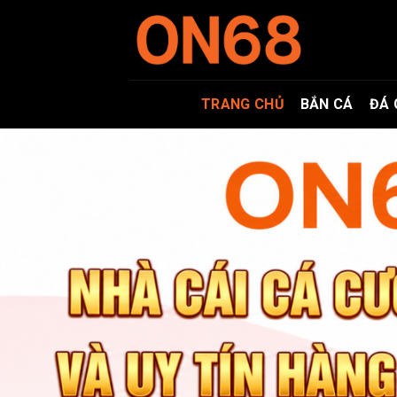
Bỏ
qua
nội
dung
TRANG CHỦ
BẮN CÁ
ĐÁ 